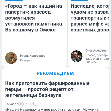
«Город — как нищий на
Наследие, кото
паперти»: краевед
чудом не разва
возмутился
транспортный э
установкой памятника
разнес миф о «
Высоцкому в Омске
советских доро
Олег Арефьев
Блогер, предприн
Игорь Коновалов
владелец в тран
Историк
бизнесе
РЕКОМЕНДУЕМ
Как приготовить фаршированные
перцы — простой рецепт от
жительницы Барнаула
15 часов
7 317
5
«Нашел Наденьку, а у нее пробита голова». Мужчина