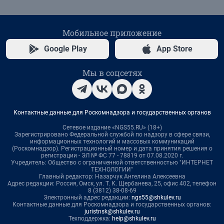
Мобильное приложение
Google Play
App Store
Мы в соцсетях
Контактные данные для Роскомнадзора и государственных органов
Сетевое издание «NGS55.RU» (18+)
Зарегистрировано Федеральной службой по надзору в сфере связи,
информационных технологий и массовых коммуникаций
(Роскомнадзор). Регистрационный номер и дата принятия решения о
регистрации - ЭЛ № ФС 77 - 78819 от 07.08.2020 г.
Учредитель: Общество с ограниченной ответственностью "ИНТЕРНЕТ
ТЕХНОЛОГИИ"
Главный редактор: Назарчук Ангелина Алексеевна
Адрес редакции: Россия, Омск, ул. Т. К. Щербанева, 25, офис 402, телефон
8 (3812) 38-08-69
Электронный адрес редакции:
ngs55@shkulev.ru
Контактные данные для Роскомнадзора и государственных органов:
juristnsk@shkulev.ru
Техподдержка:
help@shkulev.ru