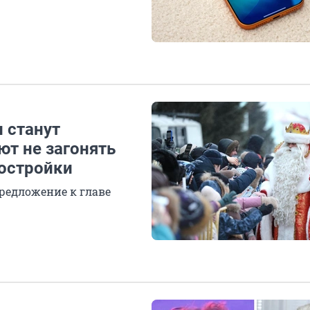
 станут
ют не загонять
востройки
редложение к главе