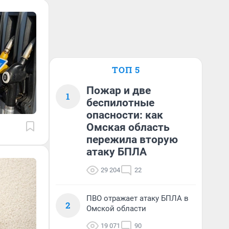
ТОП 5
Пожар и две
1
беспилотные
опасности: как
Омская область
пережила вторую
атаку БПЛА
29 204
22
ПВО отражает атаку БПЛА в
2
Омской области
19 071
90