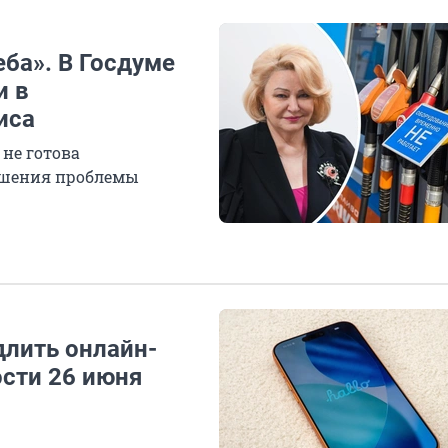
еба». В Госдуме
и в
иса
 не готова
ешения проблемы
лить онлайн-
ости 26 июня