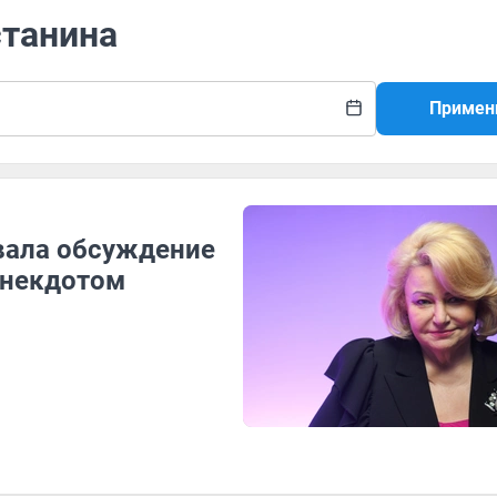
станина
Примен
вала обсуждение
анекдотом