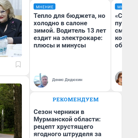
МНЕНИЕ
МНЕНИЕ
Тепло для бюджета, но
«Спутал
холодно в салоне
пургу».
зимой. Водитель 13 лет
смерте
ездит на электрокаре:
которы
плюсы и минусы
обнару
Ир
Гл
Денис Дедюхин
«Р
Во
РЕКОМЕНДУЕМ
Сезон черники в
Мурманской области:
рецепт хрустящего
ягодного штруделя за