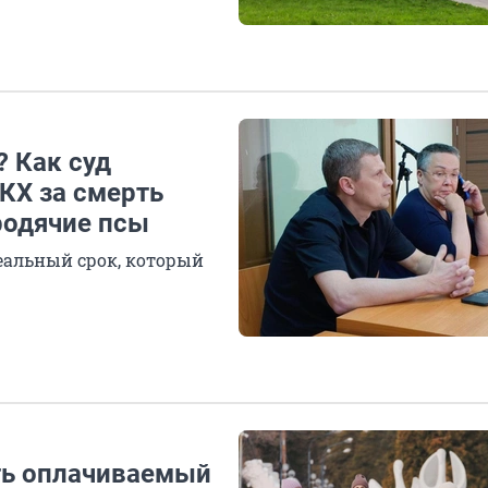
 Как суд
КХ за смерть
родячие псы
еальный срок, который
ть оплачиваемый