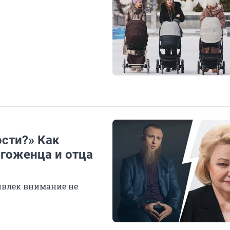
сти?» Как
огоженца и отца
ивлек внимание не