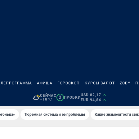
ЕЛЕПРОГРАММА
АФИША
ГОРОСКОП
КУРСЫ ВАЛЮТ
ZODY
П
USD 82,17
СЕЙЧАС
2
ПРОБКИ
+18°C
EUR 94,84
огонька»
Тюремная система и ее проблемы
Какие знаменитости свя