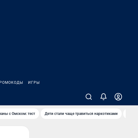
РОМОКОДЫ
ИГРЫ
заны с Омском: тест
Дети стали чаще травиться наркотиками
Появя