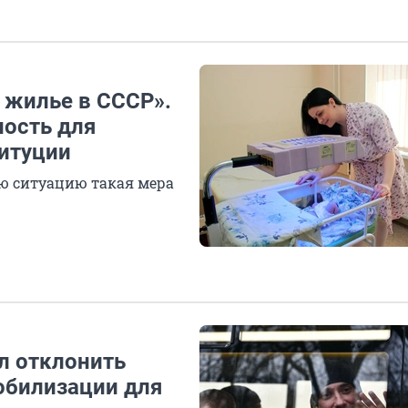
 жилье в СССР».
ность для
итуции
ю ситуацию такая мера
л отклонить
обилизации для