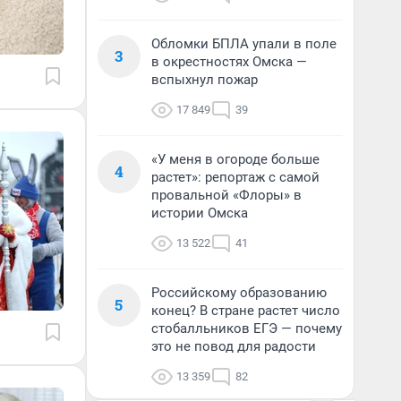
Обломки БПЛА упали в поле
3
в окрестностях Омска —
вспыхнул пожар
17 849
39
«У меня в огороде больше
4
растет»: репортаж с самой
провальной «Флоры» в
истории Омска
13 522
41
Российскому образованию
5
конец? В стране растет число
стобалльников ЕГЭ — почему
это не повод для радости
13 359
82