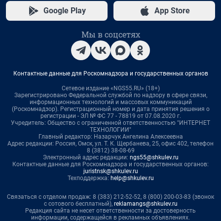
Google Play
App Store
Мы в соцсетях
Контактные данные для Роскомнадзора и государственных органов
Сетевое издание «NGS55.RU» (18+)
Зарегистрировано Федеральной службой по надзору в сфере связи,
информационных технологий и массовых коммуникаций
(Роскомнадзор). Регистрационный номер и дата принятия решения о
регистрации - ЭЛ № ФС 77 - 78819 от 07.08.2020 г.
Учредитель: Общество с ограниченной ответственностью "ИНТЕРНЕТ
ТЕХНОЛОГИИ"
Главный редактор: Назарчук Ангелина Алексеевна
Адрес редакции: Россия, Омск, ул. Т. К. Щербанева, 25, офис 402, телефон
8 (3812) 38-08-69
Электронный адрес редакции:
ngs55@shkulev.ru
Контактные данные для Роскомнадзора и государственных органов:
juristnsk@shkulev.ru
Техподдержка:
help@shkulev.ru
Связаться с отделом продаж: 8 (383) 212-52-52, 8 (800) 200-03-83 (звонок
с сотового бесплатный),
reklamangs@shkulev.ru
Редакция сайта не несет ответственности за достоверность
информации, содержащейся в рекламных объявлениях.