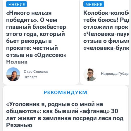
МНЕНИЕ
МНЕНИЕ
«Никого нельзя
Колобок-колобо
победить». О чем
тебя боюсь! Рад
главный блокбастер
отложили прок
этого года, который
«Человека-паук
бьет рекорды в
отзыв о фильме
прокате: честный
«человека-булк
отзыв на «Одиссею»
Нолана
Стас Соколов
Надежда Губарь
Эксперт
РЕКОМЕНДУЕМ
«Уголовник я, родные со мной не
общаются»: как бывший «афганец» 30
лет живет в землянке посреди леса под
Рязанью