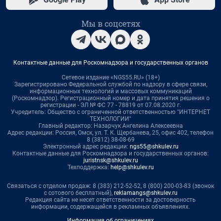
Мы в соцсетях
Контактные данные для Роскомнадзора и государственных органов
Сетевое издание «NGS55.RU» (18+)
Зарегистрировано Федеральной службой по надзору в сфере связи,
информационных технологий и массовых коммуникаций
(Роскомнадзор). Регистрационный номер и дата принятия решения о
регистрации - ЭЛ № ФС 77 - 78819 от 07.08.2020 г.
Учредитель: Общество с ограниченной ответственностью "ИНТЕРНЕТ
ТЕХНОЛОГИИ"
Главный редактор: Назарчук Ангелина Алексеевна
Адрес редакции: Россия, Омск, ул. Т. К. Щербанева, 25, офис 402, телефон
8 (3812) 38-08-69
Электронный адрес редакции:
ngs55@shkulev.ru
Контактные данные для Роскомнадзора и государственных органов:
juristnsk@shkulev.ru
Техподдержка:
help@shkulev.ru
Связаться с отделом продаж: 8 (383) 212-52-52, 8 (800) 200-03-83 (звонок
с сотового бесплатный),
reklamangs@shkulev.ru
Редакция сайта не несет ответственности за достоверность
информации, содержащейся в рекламных объявлениях.
Информация об ограничениях