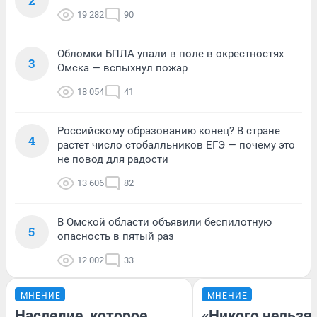
2
19 282
90
Обломки БПЛА упали в поле в окрестностях
3
Омска — вспыхнул пожар
18 054
41
Российскому образованию конец? В стране
4
растет число стобалльников ЕГЭ — почему это
не повод для радости
13 606
82
В Омской области объявили беспилотную
5
опасность в пятый раз
12 002
33
МНЕНИЕ
МНЕНИЕ
Наследие, которое
«Никого нельзя