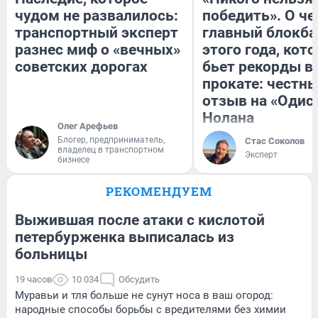
чудом не развалилось:
победить». О ч
транспортный эксперт
главный блокба
разнес миф о «вечных»
этого года, кот
советских дорогах
бьет рекорды в
прокате: честн
отзыв на «Одис
Нолана
Олег Арефьев
Блогер, предприниматель,
Стас Соколов
владелец в транспортном
Эксперт
бизнесе
РЕКОМЕНДУЕМ
Выжившая после атаки с кислотой
петербурженка выписалась из
больницы
19 часов
10 034
Обсудить
Муравьи и тля больше не сунут носа в ваш огород:
народные способы борьбы с вредителями без химии