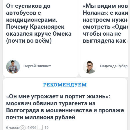
От сусликов до
«Мы видим нов
автобусов с
Нолана»: с каки
кондиционерами.
настроем нужн
Почему Красноярск
смотреть «Одис
оказался круче Омска
чтобы она не
(почти во всём)
выглядела как 
Сергей Энквист
Надежда Губарь
РЕКОМЕНДУЕМ
«Он мне угрожает и портит жизнь»:
москвич обвинил турагента из
Волгограда в мошенничестве и пропаже
почти миллиона рублей
6 часов
4 696
19