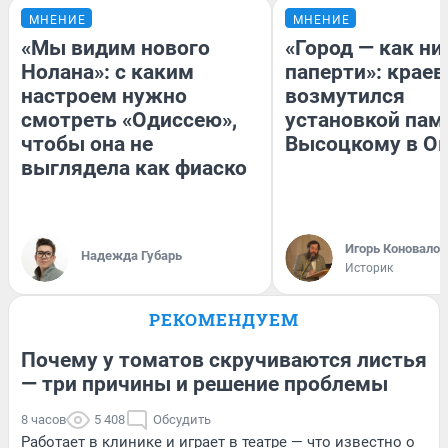
МНЕНИЕ
МНЕНИЕ
«Мы видим нового
«Город — как н
Нолана»: с каким
паперти»: краев
настроем нужно
возмутился
смотреть «Одиссею»,
установкой пам
чтобы она не
Высоцкому в О
выглядела как фиаско
Игорь Коновалов
Надежда Губарь
Историк
РЕКОМЕНДУЕМ
Почему у томатов скручиваются листья
— три причины и решение проблемы
8 часов
5 408
Обсудить
Работает в клинике и играет в театре — что известно о