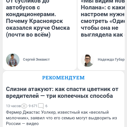
От сусликов до
«Мы видим нов
автобусов с
Нолана»: с каки
кондиционерами.
настроем нужн
Почему Красноярск
смотреть «Одис
оказался круче Омска
чтобы она не
(почти во всём)
выглядела как 
Сергей Энквист
Надежда Губарь
РЕКОМЕНДУЕМ
Слизни атакуют: как спасти цветник от
вредителей — три копеечных способа
13 часов
9 671
6
Фермер Джастас Уолкер, известный как «веселый
молочник», заявил что его семью могут выдворить из
России — видео