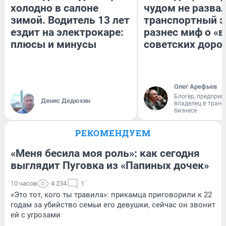
холодно в салоне
чудом не разва
зимой. Водитель 13 лет
транспортный э
ездит на электрокаре:
разнес миф о «
плюсы и минусы
советских доро
Олег Арефьев
Блогер, предприн
Денис Дедюхин
владелец в тран
бизнесе
РЕКОМЕНДУЕМ
«Меня бесила моя роль»: как сегодня
выглядит Пуговка из «Папиных дочек»
10 часов
4 234
1
«Это тот, кого ты травила»: прикамца приговорили к 22
годам за убийство семьи его девушки, сейчас он звонит
ей с угрозами