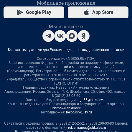
Мобильное приложение
Google Play
App Store
Мы в соцсетях
Контактные данные для Роскомнадзора и государственных органов
Сетевое издание «NGS55.RU» (18+)
Зарегистрировано Федеральной службой по надзору в сфере связи,
информационных технологий и массовых коммуникаций
(Роскомнадзор). Регистрационный номер и дата принятия решения о
регистрации - ЭЛ № ФС 77 - 78819 от 07.08.2020 г.
Учредитель: Общество с ограниченной ответственностью "ИНТЕРНЕТ
ТЕХНОЛОГИИ"
Главный редактор: Назарчук Ангелина Алексеевна
Адрес редакции: Россия, Омск, ул. Т. К. Щербанева, 25, офис 402, телефон
8 (3812) 38-08-69
Электронный адрес редакции:
ngs55@shkulev.ru
Контактные данные для Роскомнадзора и государственных органов:
juristnsk@shkulev.ru
Техподдержка:
help@shkulev.ru
Связаться с отделом продаж: 8 (383) 212-52-52, 8 (800) 200-03-83 (звонок
с сотового бесплатный),
reklamangs@shkulev.ru
Редакция сайта не несет ответственности за достоверность