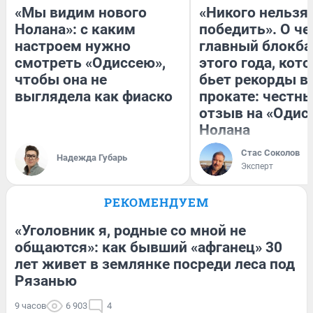
«Мы видим нового
«Никого нельзя
Нолана»: с каким
победить». О ч
настроем нужно
главный блокба
смотреть «Одиссею»,
этого года, кот
чтобы она не
бьет рекорды в
выглядела как фиаско
прокате: честн
отзыв на «Одис
Нолана
Стас Соколов
Надежда Губарь
Эксперт
РЕКОМЕНДУЕМ
«Уголовник я, родные со мной не
общаются»: как бывший «афганец» 30
лет живет в землянке посреди леса под
Рязанью
9 часов
6 903
4