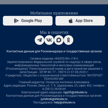
Мобильное приложение
Google Play
App Store
Мы в соцсетях
Контактные данные для Роскомнадзора и государственных органов
Сетевое издание «NGS55.RU» (18+)
Зарегистрировано Федеральной службой по надзору в сфере связи,
информационных технологий и массовых коммуникаций
(Роскомнадзор). Регистрационный номер и дата принятия решения о
регистрации - ЭЛ № ФС 77 - 78819 от 07.08.2020 г.
Учредитель: Общество с ограниченной ответственностью "ИНТЕРНЕТ
ТЕХНОЛОГИИ"
Главный редактор: Назарчук Ангелина Алексеевна
Адрес редакции: Россия, Омск, ул. Т. К. Щербанева, 25, офис 402, телефон
8 (3812) 38-08-69
Электронный адрес редакции:
ngs55@shkulev.ru
Контактные данные для Роскомнадзора и государственных органов:
juristnsk@shkulev.ru
Техподдержка:
help@shkulev.ru