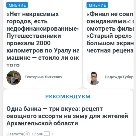
МНЕНИЕ
МНЕНИЕ
«Нет некрасивых
«Финал не совпа
городов, есть
ожиданиями»: с
недофинансированные».
смотреть филь
Путешественники
«Старый орел» 
проехали 2000
большом экран
километров по Уралу на
честная реценз
машине — стоило ли оно
того
Екатерина Литкевич
Надежда Губарь
РЕКОМЕНДУЕМ
Одна банка — три вкуса: рецепт
овощного ассорти на зиму для жителей
Архангельской области
8 августа
17 506
1