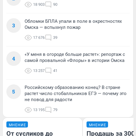
18 903
90
Обломки БПЛА упали в поле в окрестностях
3
Омска — вспыхнул пожар
17 676
39
«У меня в огороде больше растет»: репортаж с
4
самой провальной «Флоры» в истории Омска
13 257
41
Российскому образованию конец? В стране
5
растет число стобалльников ЕГЭ — почему это
не повод для радости
13 195
79
МНЕНИЕ
МНЕНИЕ
От сусликов до
Продашь за 3000