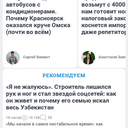
автобусов с
возьмут с 4000.
кондиционерами.
нам готовит но
Почему Красноярск
налоговый зако
оказался круче Омска
коснется импор
(почти во всём)
даже репетитор
Сергей Энквист
Анастасия Завг
РЕКОМЕНДУЕМ
«Я не жалуюсь». Строитель лишился
рук и ног и стал звездой соцсетей: как
он живет и почему его семью искал
весь Узбекистан
18 часов
16 168
58
«Мы начали в самое нестабильное время»: как