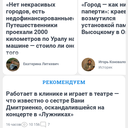
«Нет некрасивых
«Город — как н
городов, есть
паперти»: краев
недофинансированные».
возмутился
Путешественники
установкой пам
проехали 2000
Высоцкому в О
километров по Уралу на
машине — стоило ли оно
того
Игорь Коновалов
Екатерина Литкевич
Историк
РЕКОМЕНДУЕМ
Работает в клинике и играет в театре —
что известно о сестре Вани
Дмитриенко, оскандалившейся на
концерте в «Лужниках»
16 часов
10 156
7