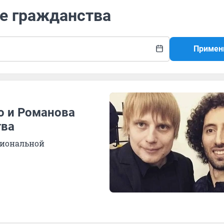
ие гражданства
Примен
о и Романова
тва
циональной