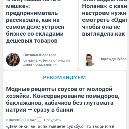
мешке»:
Нолана»: с каки
предприниматель
настроем нужн
рассказала, как на
смотреть «Одис
самом деле устроен
чтобы она не
бизнес со складами
выглядела как 
дешевых товаров
Наталья Шорохова
Надежда Губарь
Открыла кофейную точку на
деньги соцразвития
РЕКОМЕНДУЕМ
Модные рецепты соусов от молодой
хозяйки. Консервирование помидоров,
баклажанов, кабачков без глутамата
натрия — сразу в банки
5 часов
3 042
Обсудить
«Девчонки, вы испытываете судьбу»: что творится в