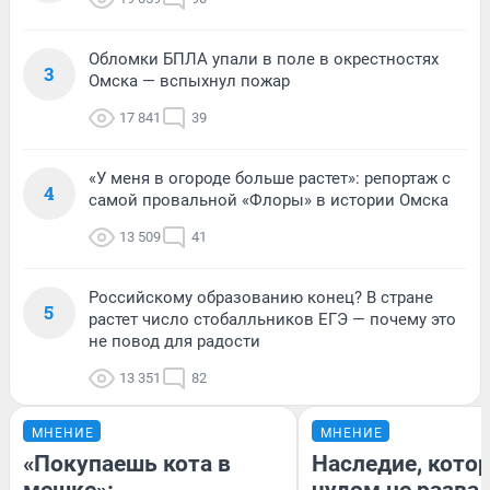
Обломки БПЛА упали в поле в окрестностях
3
Омска — вспыхнул пожар
17 841
39
«У меня в огороде больше растет»: репортаж с
4
самой провальной «Флоры» в истории Омска
13 509
41
Российскому образованию конец? В стране
5
растет число стобалльников ЕГЭ — почему это
не повод для радости
13 351
82
МНЕНИЕ
МНЕНИЕ
«Покупаешь кота в
Наследие, кото
мешке»:
чудом не разва