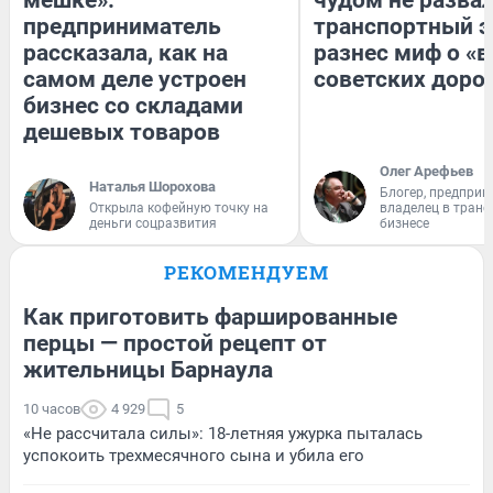
предприниматель
транспортный э
рассказала, как на
разнес миф о «
самом деле устроен
советских доро
бизнес со складами
дешевых товаров
Олег Арефьев
Наталья Шорохова
Блогер, предприн
Открыла кофейную точку на
владелец в тран
деньги соцразвития
бизнесе
РЕКОМЕНДУЕМ
Как приготовить фаршированные
перцы — простой рецепт от
жительницы Барнаула
10 часов
4 929
5
«Не рассчитала силы»: 18-летняя ужурка пыталась
успокоить трехмесячного сына и убила его