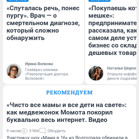
«Спуталась речь, понес
«Покупаешь кот
пургу». Врач — о
мешке»:
смертельном диагнозе,
предпринимате
который сложно
рассказала, как
обнаружить
самом деле уст
бизнес со скла
дешевых товар
Ирина Волкова
Наталья Шорохо
Главврач клиники
«Реабилитация доктора
Открыла кофейну
Волковой»
деньги соцразви
РЕКОМЕНДУЕМ
«Чисто все мамы и все дети на свете»:
как медвежонок Момота покорил
буквально весь интернет. Видео
9 часов
3 904
Обсудить
Участницу шоу «Мама в 16» из Волгограда обвинили в