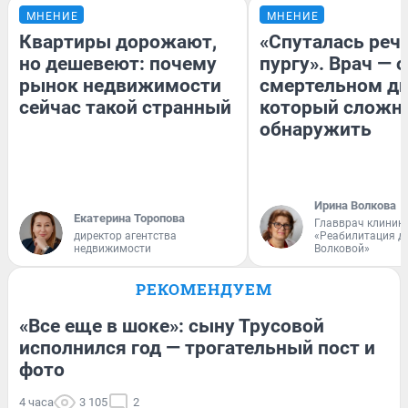
МНЕНИЕ
МНЕНИЕ
Квартиры дорожают,
«Спуталась речь
но дешевеют: почему
пургу». Врач — о
рынок недвижимости
смертельном ди
сейчас такой странный
который сложн
обнаружить
Ирина Волкова
Екатерина Торопова
Главврач клиник
директор агентства
«Реабилитация д
недвижимости
Волковой»
РЕКОМЕНДУЕМ
«Все еще в шоке»: сыну Трусовой
исполнился год — трогательный пост и
фото
4 часа
3 105
2