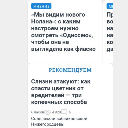
МНЕНИЕ
МНЕНИЕ
«Мы видим нового
Продаш
Нолана»: с каким
возьмут
настроем нужно
нам го
смотреть «Одиссею»,
налого
чтобы она не
коснет
выглядела как фиаско
даже р
РЕКОМЕНДУЕМ
Надежда Губарь
Ан
Слизни атакуют: как
спасти цветник от
вредителей — три
копеечных способа
6 часов
4 928
6
Соль земли забайкальской.
Нижегородцевы