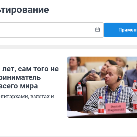
ьтирование
Примен
лет, сам того не
приниматель
всего мира
олигархами, взлетах и