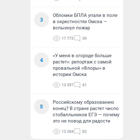
Обломки БПЛА упали в поле
3
в окрестностях Омска —
вспыхнул пожар
17 773
39
«У меня в огороде больше
4
растет»: репортаж с самой
провальной «Флоры» в
истории Омска
13 397
41
Российскому образованию
5
конец? В стране растет число
стобалльников ЕГЭ — почему
это не повод для радости
13 284
82