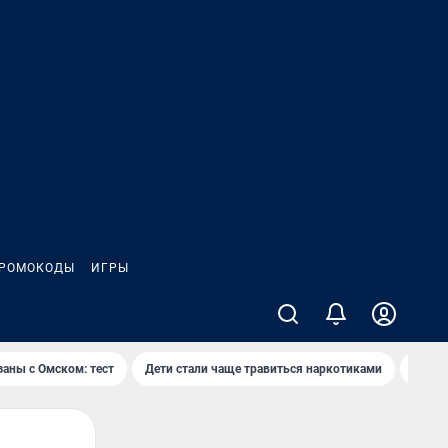
РОМОКОДЫ
ИГРЫ
заны с Омском: тест
Дети стали чаще травиться наркотиками
Появя