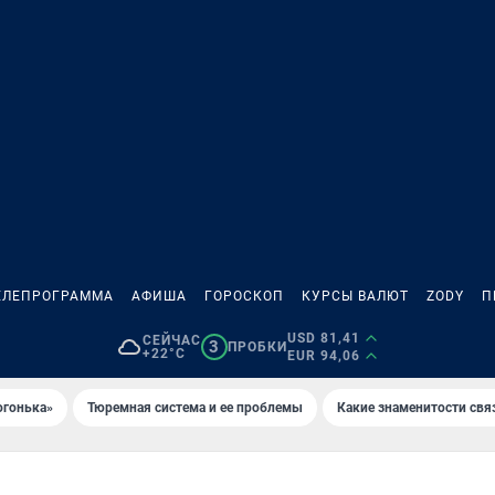
ЕЛЕПРОГРАММА
АФИША
ГОРОСКОП
КУРСЫ ВАЛЮТ
ZODY
П
USD 81,41
СЕЙЧАС
3
ПРОБКИ
+22°C
EUR 94,06
огонька»
Тюремная система и ее проблемы
Какие знаменитости свя