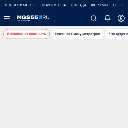
НЕДВИЖИМОСТЬ
ЗНАКОМСТВА
ПОГОДА
ФОРУМЫ
ТЕЛЕПР
Беспилотная опасность
Нужен ли Омску метротрам
Что будет 