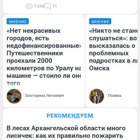
7 214
71
МНЕНИЕ
МНЕНИЕ
«Нет некрасивых
«Никто не стане
городов, есть
слушаться»: во
недофинансированные».
высказалась о
Путешественники
проблемных
проехали 2000
подростках в ла
километров по Уралу на
Омска
машине — стоило ли оно
того
Екатерина Литкевич
Полина
РЕКОМЕНДУЕМ
В лесах Архангельской области много
лисичек: как их правильно пожарить