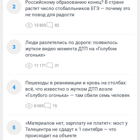
Российскому образованию конец? В стране
2
растет число стобалльников ЕГЭ — почему это
не повод для радости
13 833
82
Люди разлетелись по дороге: появилось
3
жуткое видео момента ДТП на «Голубом
огоньке»
11 171
31
Пешеходы в реанимации и кровь на столбах:
4
всё, что известно о жутком ДТП возле
«Голубого огонька» — там сбили семь человек
8 065
15
«Материалов нет, зарплату не платят»: мост у
5
Телецентра не сдадут к 1 сентября — что
происходит на объекте