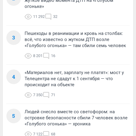
жуткое видео момента ДТП на «Голубом
огоньке»
11 292
32
Пешеходы в реанимации и кровь на столбах:
3
всё, что известно о жутком ДТП возле
«Голубого огонька» — там сбили семь человек
8 201
16
«Материалов нет, зарплату не платят»: мост у
4
Телецентра не сдадут к 1 сентября — что
происходит на объекте
7 350
71
Людей снесло вместе со светофором: на
5
островке безопасности сбили 7 человек возле
«Голубого огонька» — хроника
7 122
68