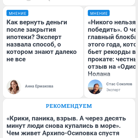
МНЕНИЕ
МНЕНИЕ
Как вернуть деньги
«Никого нельзя
после закрытия
победить». О ч
ипотеки? Эксперт
главный блокба
назвала способ, о
этого года, кот
котором знают далеко
бьет рекорды в
не все
прокате: честн
отзыв на «Одис
Нолана
Стас Соколов
Анна Ермакова
Эксперт
РЕКОМЕНДУЕМ
«Крики, паника, взрыв. А через десять
минут люди снова купались в море».
Чем живет Архипо-Осиповка спустя