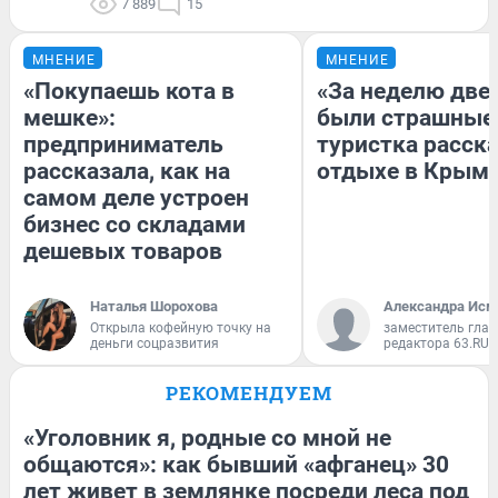
7 889
15
МНЕНИЕ
МНЕНИЕ
«Покупаешь кота в
«За неделю две
мешке»:
были страшные
предприниматель
туристка расска
рассказала, как на
отдыхе в Крым
самом деле устроен
бизнес со складами
дешевых товаров
Наталья Шорохова
Александра Исм
Открыла кофейную точку на
заместитель глав
деньги соцразвития
редактора 63.RU
РЕКОМЕНДУЕМ
«Уголовник я, родные со мной не
общаются»: как бывший «афганец» 30
лет живет в землянке посреди леса под