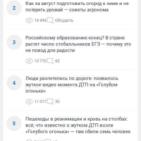
Как за август подготовить огород к зиме и не
2
потерять урожай — советы агронома
19 494
Обсудить
Российскому образованию конец? В стране
3
растет число стобалльников ЕГЭ — почему это
не повод для радости
13 770
82
Люди разлетелись по дороге: появилось
4
жуткое видео момента ДТП на «Голубом
огоньке»
11 017
30
Пешеходы в реанимации и кровь на столбах:
5
всё, что известно о жутком ДТП возле
«Голубого огонька» — там сбили семь человек