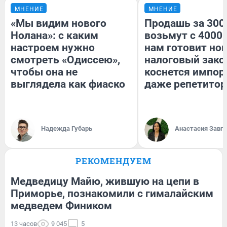
МНЕНИЕ
МНЕНИЕ
«Мы видим нового
Продашь за 3000
Нолана»: с каким
возьмут с 4000.
настроем нужно
нам готовит но
смотреть «Одиссею»,
налоговый зако
чтобы она не
коснется импор
выглядела как фиаско
даже репетитор
Надежда Губарь
Анастасия Завг
РЕКОМЕНДУЕМ
Медведицу Майю, жившую на цепи в
Приморье, познакомили с гималайским
медведем Фиником
13 часов
9 045
5