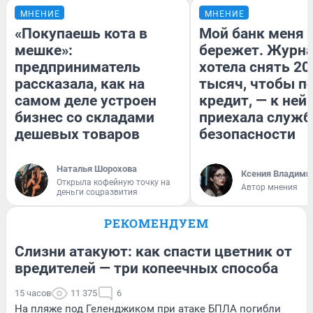
МНЕНИЕ
МНЕНИЕ
«Покупаешь кота в
Мой банк меня
мешке»:
бережет. Журн
предприниматель
хотела снять 20
рассказала, как на
тысяч, чтобы п
самом деле устроен
кредит, — к ней
бизнес со складами
приехала служб
дешевых товаров
безопасности
Наталья Шорохова
Ксения Владими
Открыла кофейную точку на
Автор мнения
деньги соцразвития
РЕКОМЕНДУЕМ
Слизни атакуют: как спасти цветник от
вредителей — три копеечных способа
15 часов
11 375
6
На пляже под Геленджиком при атаке БПЛА погибли