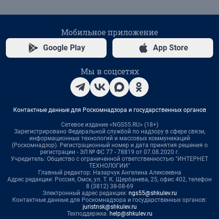
Мобильное приложение
Google Play
App Store
Мы в соцсетях
Контактные данные для Роскомнадзора и государственных органов
Сетевое издание «NGS55.RU» (18+)
Зарегистрировано Федеральной службой по надзору в сфере связи,
информационных технологий и массовых коммуникаций
(Роскомнадзор). Регистрационный номер и дата принятия решения о
регистрации - ЭЛ № ФС 77 - 78819 от 07.08.2020 г.
Учредитель: Общество с ограниченной ответственностью "ИНТЕРНЕТ
ТЕХНОЛОГИИ"
Главный редактор: Назарчук Ангелина Алексеевна
Адрес редакции: Россия, Омск, ул. Т. К. Щербанева, 25, офис 402, телефон
8 (3812) 38-08-69
Электронный адрес редакции:
ngs55@shkulev.ru
Контактные данные для Роскомнадзора и государственных органов:
juristnsk@shkulev.ru
Техподдержка:
help@shkulev.ru