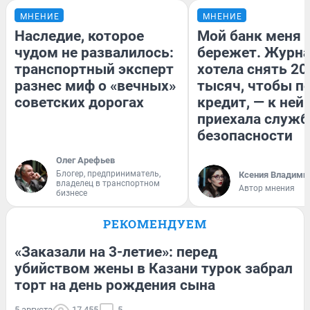
МНЕНИЕ
МНЕНИЕ
Наследие, которое
Мой банк меня
чудом не развалилось:
бережет. Журн
транспортный эксперт
хотела снять 20
разнес миф о «вечных»
тысяч, чтобы п
советских дорогах
кредит, — к ней
приехала служб
безопасности
Олег Арефьев
Блогер, предприниматель,
Ксения Владими
владелец в транспортном
Автор мнения
бизнесе
РЕКОМЕНДУЕМ
«Заказали на 3-летие»: перед
убийством жены в Казани турок забрал
торт на день рождения сына
5 августа
17 455
5