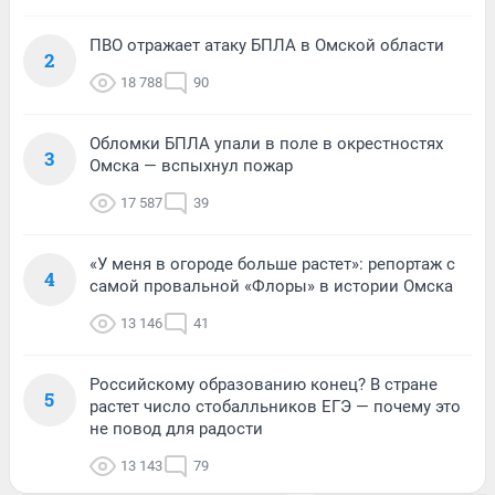
ПВО отражает атаку БПЛА в Омской области
2
18 788
90
Обломки БПЛА упали в поле в окрестностях
3
Омска — вспыхнул пожар
17 587
39
«У меня в огороде больше растет»: репортаж с
4
самой провальной «Флоры» в истории Омска
13 146
41
Российскому образованию конец? В стране
5
растет число стобалльников ЕГЭ — почему это
не повод для радости
13 143
79