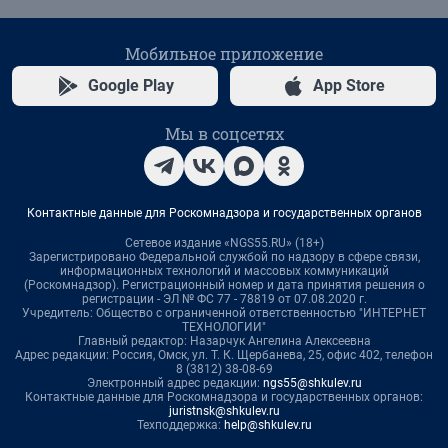
Мобильное приложение
Google Play
App Store
Мы в соцсетях
Контактные данные для Роскомнадзора и государственных органов
Сетевое издание «NGS55.RU» (18+)
Зарегистрировано Федеральной службой по надзору в сфере связи,
информационных технологий и массовых коммуникаций
(Роскомнадзор). Регистрационный номер и дата принятия решения о
регистрации - ЭЛ № ФС 77 - 78819 от 07.08.2020 г.
Учредитель: Общество с ограниченной ответственностью "ИНТЕРНЕТ
ТЕХНОЛОГИИ"
Главный редактор: Назарчук Ангелина Алексеевна
Адрес редакции: Россия, Омск, ул. Т. К. Щербанева, 25, офис 402, телефон
8 (3812) 38-08-69
Электронный адрес редакции:
ngs55@shkulev.ru
Контактные данные для Роскомнадзора и государственных органов:
juristnsk@shkulev.ru
Техподдержка:
help@shkulev.ru