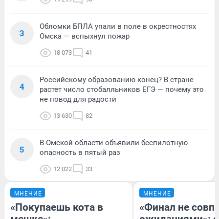
Обломки БПЛА упали в поле в окрестностях
3
Омска — вспыхнул пожар
18 073
41
Российскому образованию конец? В стране
4
растет число стобалльников ЕГЭ — почему это
не повод для радости
13 630
82
В Омской области объявили беспилотную
5
опасность в пятый раз
12 022
33
МНЕНИЕ
МНЕНИЕ
«Покупаешь кота в
«Финал не совпа
мешке»:
ожиданиями»: с