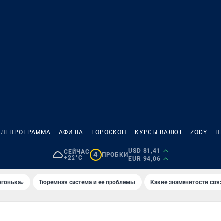
ЕЛЕПРОГРАММА
АФИША
ГОРОСКОП
КУРСЫ ВАЛЮТ
ZODY
П
USD 81,41
СЕЙЧАС
4
ПРОБКИ
+22°C
EUR 94,06
огонька»
Тюремная система и ее проблемы
Какие знаменитости свя