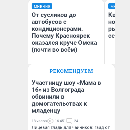
МНЕНИЕ
МНЕНИЕ
От сусликов до
Кварти
автобусов с
но деш
кондиционерами.
рынок 
Почему Красноярск
сейчас
оказался круче Омска
(почти во всём)
РЕКОМЕНДУЕМ
Ек
Сергей Энквист
ди
не
Участницу шоу «Мама в
16» из Волгограда
обвинили в
домогательствах к
младенцу
18 часов
16 451
24
Лицевая гладь для чайников: гайд от