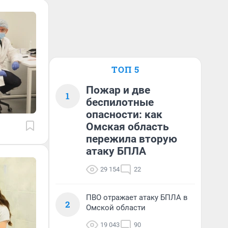
ТОП 5
Пожар и две
1
беспилотные
опасности: как
Омская область
пережила вторую
атаку БПЛА
29 154
22
ПВО отражает атаку БПЛА в
2
Омской области
19 043
90