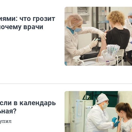
иями: что грозит
почему врачи
сли в календарь
ьная?
тупил