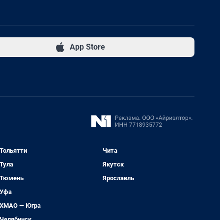
App Store
Тольятти
Чита
Тула
Якутск
Тюмень
Ярославль
Уфа
ХМАО — Югра
Челябинск