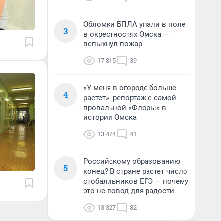
Обломки БПЛА упали в поле
3
в окрестностях Омска —
вспыхнул пожар
17 815
39
«У меня в огороде больше
4
растет»: репортаж с самой
провальной «Флоры» в
истории Омска
13 474
41
Российскому образованию
5
конец? В стране растет число
стобалльников ЕГЭ — почему
это не повод для радости
13 327
82