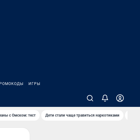
РОМОКОДЫ
ИГРЫ
заны с Омском: тест
Дети стали чаще травиться наркотиками
Появя