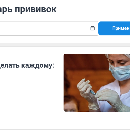
арь прививок
Примен
делать каждому: