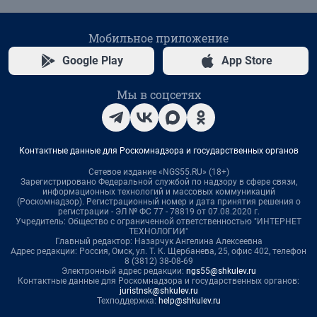
Мобильное приложение
Google Play
App Store
Мы в соцсетях
Контактные данные для Роскомнадзора и государственных органов
Сетевое издание «NGS55.RU» (18+)
Зарегистрировано Федеральной службой по надзору в сфере связи,
информационных технологий и массовых коммуникаций
(Роскомнадзор). Регистрационный номер и дата принятия решения о
регистрации - ЭЛ № ФС 77 - 78819 от 07.08.2020 г.
Учредитель: Общество с ограниченной ответственностью "ИНТЕРНЕТ
ТЕХНОЛОГИИ"
Главный редактор: Назарчук Ангелина Алексеевна
Адрес редакции: Россия, Омск, ул. Т. К. Щербанева, 25, офис 402, телефон
8 (3812) 38-08-69
Электронный адрес редакции:
ngs55@shkulev.ru
Контактные данные для Роскомнадзора и государственных органов:
juristnsk@shkulev.ru
Техподдержка:
help@shkulev.ru