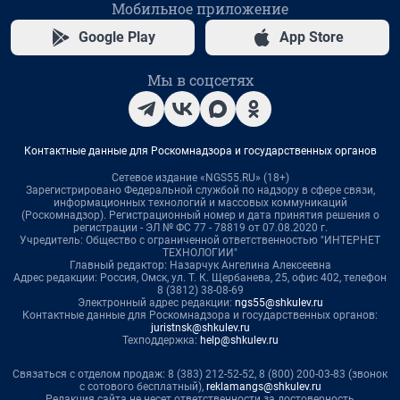
Мобильное приложение
Google Play
App Store
Мы в соцсетях
Контактные данные для Роскомнадзора и государственных органов
Сетевое издание «NGS55.RU» (18+)
Зарегистрировано Федеральной службой по надзору в сфере связи,
информационных технологий и массовых коммуникаций
(Роскомнадзор). Регистрационный номер и дата принятия решения о
регистрации - ЭЛ № ФС 77 - 78819 от 07.08.2020 г.
Учредитель: Общество с ограниченной ответственностью "ИНТЕРНЕТ
ТЕХНОЛОГИИ"
Главный редактор: Назарчук Ангелина Алексеевна
Адрес редакции: Россия, Омск, ул. Т. К. Щербанева, 25, офис 402, телефон
8 (3812) 38-08-69
Электронный адрес редакции:
ngs55@shkulev.ru
Контактные данные для Роскомнадзора и государственных органов:
juristnsk@shkulev.ru
Техподдержка:
help@shkulev.ru
Связаться с отделом продаж: 8 (383) 212-52-52, 8 (800) 200-03-83 (звонок
с сотового бесплатный),
reklamangs@shkulev.ru
Редакция сайта не несет ответственности за достоверность