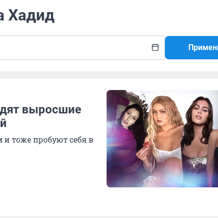
а Хадид
Примен
ядят выросшие
ей
 и тоже пробуют себя в