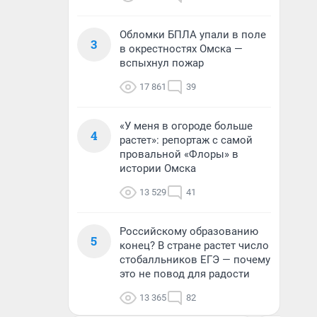
Обломки БПЛА упали в поле
3
в окрестностях Омска —
вспыхнул пожар
17 861
39
«У меня в огороде больше
4
растет»: репортаж с самой
провальной «Флоры» в
истории Омска
13 529
41
Российскому образованию
5
конец? В стране растет число
стобалльников ЕГЭ — почему
это не повод для радости
13 365
82