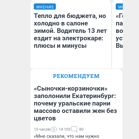
МНЕНИЕ
МНЕНИЕ
Тепло для бюджета, но
«Город
холодно в салоне
паперт
зимой. Водитель 13 лет
возмут
ездит на электрокаре:
устано
плюсы и минусы
Высоцк
РЕКОМЕНДУЕМ
Иг
Денис Дедюхин
Ис
«Сыночки-корзиночки»
заполонили Екатеринбург:
почему уральские парни
массово оставили жен без
цветов
15 часов
14 103
80
«Мне сказали, что нам нужно