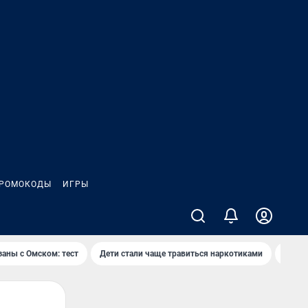
РОМОКОДЫ
ИГРЫ
заны с Омском: тест
Дети стали чаще травиться наркотиками
Появя