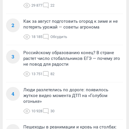
29 877
22
Как за август подготовить огород к зиме и не
2
потерять урожай — советы агронома
18 185
Обсудить
Российскому образованию конец? В стране
3
растет число стобалльников ЕГЭ — почему это
не повод для радости
13 751
82
Люди разлетелись по дороге: появилось
4
жуткое видео момента ДТП на «Голубом
огоньке»
10 928
30
Пешеходы в реанимации и кровь на столбах: