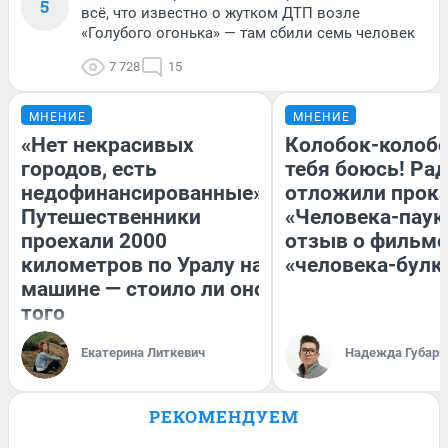
5
всё, что известно о жутком ДТП возле
«Голубого огонька» — там сбили семь человек
7 728
15
МНЕНИЕ
МНЕНИЕ
«Нет некрасивых
Колобок-колобо
городов, есть
тебя боюсь! Рад
недофинансированные».
отложили прок
Путешественники
«Человека-паук
проехали 2000
отзыв о фильме
километров по Уралу на
«человека-булк
машине — стоило ли оно
того
Екатерина Литкевич
Надежда Губарь
РЕКОМЕНДУЕМ