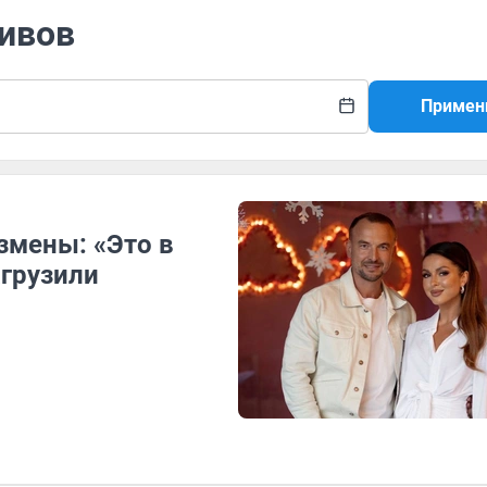
Сивов
Примен
мены: «Это в
агрузили