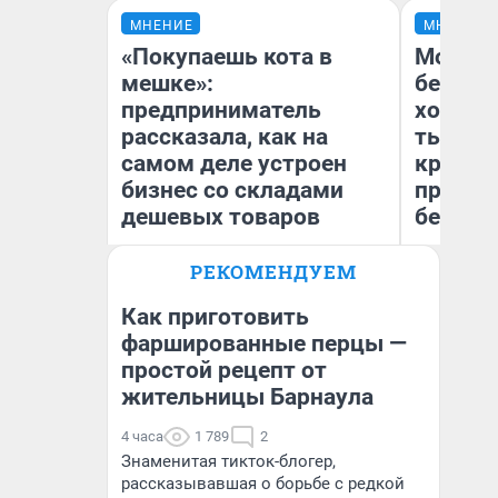
МНЕНИЕ
МНЕНИЕ
«Покупаешь кота в
Мой ба
мешке»:
береже
предприниматель
хотела 
рассказала, как на
тысяч,
самом деле устроен
кредит,
бизнес со складами
приеха
дешевых товаров
безопа
РЕКОМЕНДУЕМ
Наталья Шорохова
Кс
Открыла кофейную точку на
Ав
деньги соцразвития
Как приготовить
фаршированные перцы —
простой рецепт от
жительницы Барнаула
4 часа
1 789
2
Знаменитая тикток-блогер,
рассказывавшая о борьбе с редкой