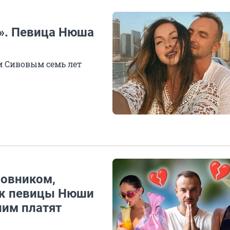
ь». Певица Нюша
м Сивовым семь лет
новником,
муж певицы Нюши
 ним платят