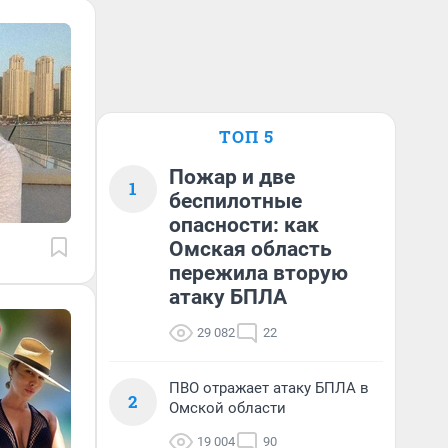
ТОП 5
Пожар и две
1
беспилотные
опасности: как
Омская область
пережила вторую
атаку БПЛА
29 082
22
ПВО отражает атаку БПЛА в
2
Омской области
19 004
90