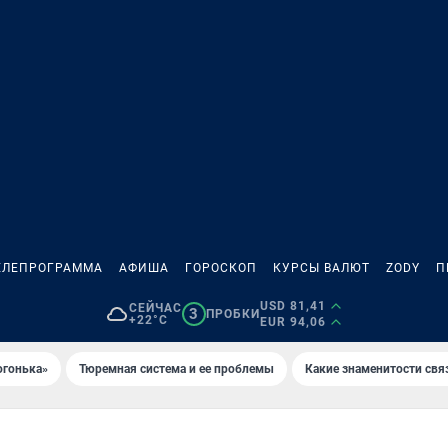
ЕЛЕПРОГРАММА
АФИША
ГОРОСКОП
КУРСЫ ВАЛЮТ
ZODY
П
USD 81,41
СЕЙЧАС
3
ПРОБКИ
+22°C
EUR 94,06
огонька»
Тюремная система и ее проблемы
Какие знаменитости свя