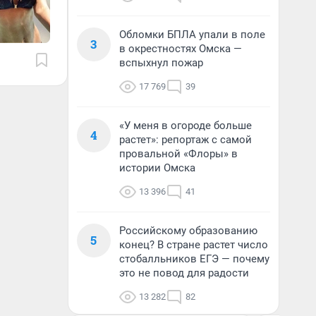
Обломки БПЛА упали в поле
3
в окрестностях Омска —
вспыхнул пожар
17 769
39
«У меня в огороде больше
4
растет»: репортаж с самой
провальной «Флоры» в
истории Омска
13 396
41
Российскому образованию
5
конец? В стране растет число
стобалльников ЕГЭ — почему
это не повод для радости
13 282
82