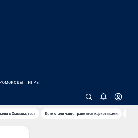
РОМОКОДЫ
ИГРЫ
заны с Омском: тест
Дети стали чаще травиться наркотиками
Появя