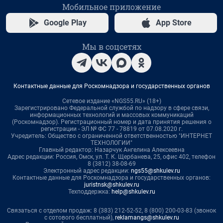
Мобильное приложение
Google Play
App Store
Мы в соцсетях
Контактные данные для Роскомнадзора и государственных органов
Сетевое издание «NGS55.RU» (18+)
Зарегистрировано Федеральной службой по надзору в сфере связи,
информационных технологий и массовых коммуникаций
(Роскомнадзор). Регистрационный номер и дата принятия решения о
регистрации - ЭЛ № ФС 77 - 78819 от 07.08.2020 г.
Учредитель: Общество с ограниченной ответственностью "ИНТЕРНЕТ
ТЕХНОЛОГИИ"
Главный редактор: Назарчук Ангелина Алексеевна
Адрес редакции: Россия, Омск, ул. Т. К. Щербанева, 25, офис 402, телефон
8 (3812) 38-08-69
Электронный адрес редакции:
ngs55@shkulev.ru
Контактные данные для Роскомнадзора и государственных органов:
juristnsk@shkulev.ru
Техподдержка:
help@shkulev.ru
Связаться с отделом продаж: 8 (383) 212-52-52, 8 (800) 200-03-83 (звонок
с сотового бесплатный),
reklamangs@shkulev.ru