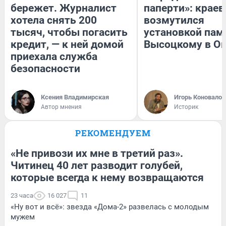
бережет. Журналист
паперти»: краев
хотела снять 200
возмутился
тысяч, чтобы погасить
установкой пам
кредит, — к ней домой
Высоцкому в О
приехала служба
безопасности
Ксения Владимирская
Игорь Коновалов
Автор мнения
Историк
РЕКОМЕНДУЕМ
«Не привози их мне в третий раз».
Читинец 40 лет разводит голубей,
которые всегда к нему возвращаются
23 часа
16 027
11
«Ну вот и всё»: звезда «Дома-2» развелась с молодым
мужем