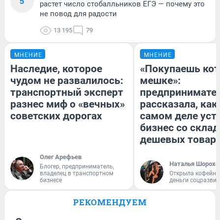
5
растет число стобалльников ЕГЭ — почему это
не повод для радости
13 195
79
МНЕНИЕ
МНЕНИЕ
Наследие, которое
«Покупаешь кот
чудом не развалилось:
мешке»:
транспортный эксперт
предпринимате
разнес миф о «вечных»
рассказала, как
советских дорогах
самом деле уст
бизнес со скла
дешевых товар
Олег Арефьев
Наталья Шорохо
Блогер, предприниматель,
владелец в транспортном
Открыла кофейну
бизнесе
деньги соцразви
РЕКОМЕНДУЕМ