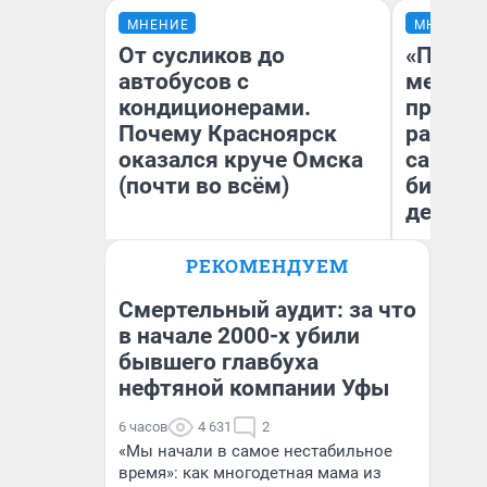
МНЕНИЕ
МНЕНИЕ
От сусликов до
«Покуп
автобусов с
мешке»
кондиционерами.
предпр
Почему Красноярск
рассказ
оказался круче Омска
самом 
(почти во всём)
бизнес
дешевы
РЕКОМЕНДУЕМ
На
Сергей Энквист
От
де
Смертельный аудит: за что
в начале 2000-х убили
бывшего главбуха
нефтяной компании Уфы
6 часов
4 631
2
«Мы начали в самое нестабильное
время»: как многодетная мама из