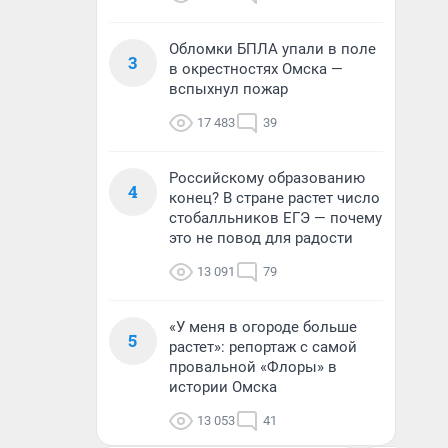
Обломки БПЛА упали в поле
3
в окрестностях Омска —
вспыхнул пожар
17 483
39
Российскому образованию
4
конец? В стране растет число
стобалльников ЕГЭ — почему
это не повод для радости
13 091
79
«У меня в огороде больше
5
растет»: репортаж с самой
провальной «Флоры» в
истории Омска
13 053
41