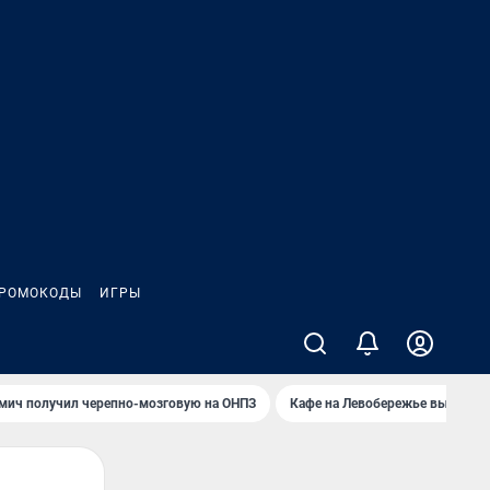
РОМОКОДЫ
ИГРЫ
мич получил черепно-мозговую на ОНПЗ
Кафе на Левобережье выгорело