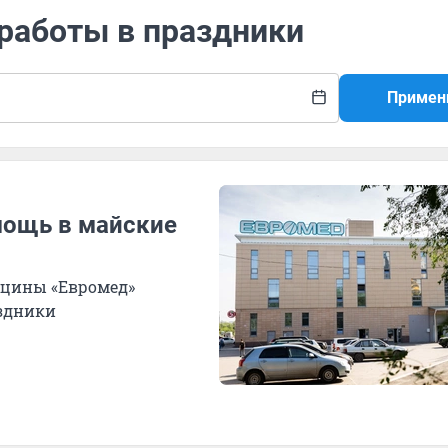
 работы в праздники
Примен
мощь в майские
цины «Евромед»
аздники