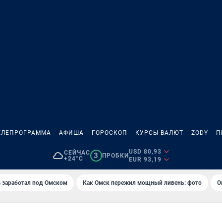
ЕЛЕПРОГРАММА
АФИША
ГОРОСКОП
КУРСЫ ВАЛЮТ
ZODY
П
USD 80,93
СЕЙЧАС
3
ПРОБКИ
+24°C
EUR 93,19
es заработал под Омском
Как Омск пережил мощный ливень: фото
О