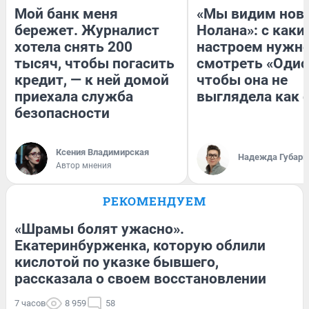
Мой банк меня
«Мы видим нов
бережет. Журналист
Нолана»: с каки
хотела снять 200
настроем нужн
тысяч, чтобы погасить
смотреть «Одис
кредит, — к ней домой
чтобы она не
приехала служба
выглядела как 
безопасности
Ксения Владимирская
Надежда Губарь
Автор мнения
РЕКОМЕНДУЕМ
«Шрамы болят ужасно».
Екатеринбурженка, которую облили
кислотой по указке бывшего,
рассказала о своем восстановлении
7 часов
8 959
58