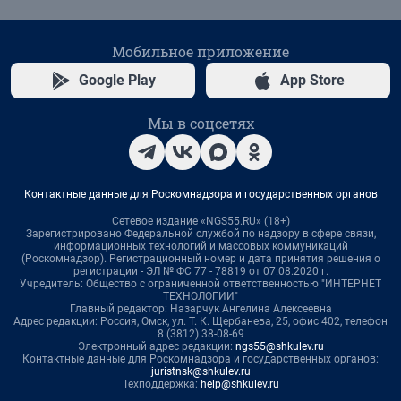
Мобильное приложение
Google Play
App Store
Мы в соцсетях
Контактные данные для Роскомнадзора и государственных органов
Сетевое издание «NGS55.RU» (18+)
Зарегистрировано Федеральной службой по надзору в сфере связи,
информационных технологий и массовых коммуникаций
(Роскомнадзор). Регистрационный номер и дата принятия решения о
регистрации - ЭЛ № ФС 77 - 78819 от 07.08.2020 г.
Учредитель: Общество с ограниченной ответственностью "ИНТЕРНЕТ
ТЕХНОЛОГИИ"
Главный редактор: Назарчук Ангелина Алексеевна
Адрес редакции: Россия, Омск, ул. Т. К. Щербанева, 25, офис 402, телефон
8 (3812) 38-08-69
Электронный адрес редакции:
ngs55@shkulev.ru
Контактные данные для Роскомнадзора и государственных органов:
juristnsk@shkulev.ru
Техподдержка:
help@shkulev.ru