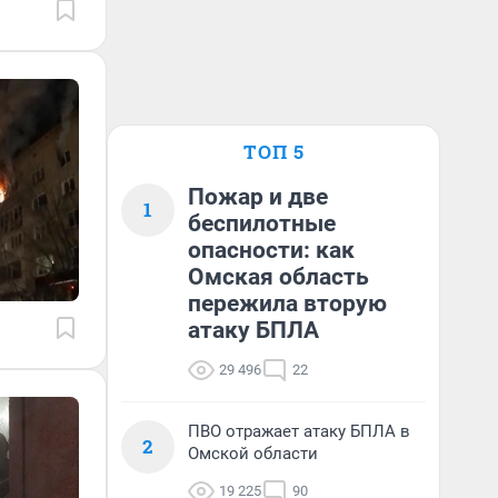
ТОП 5
Пожар и две
1
беспилотные
опасности: как
Омская область
пережила вторую
атаку БПЛА
29 496
22
ПВО отражает атаку БПЛА в
2
Омской области
19 225
90