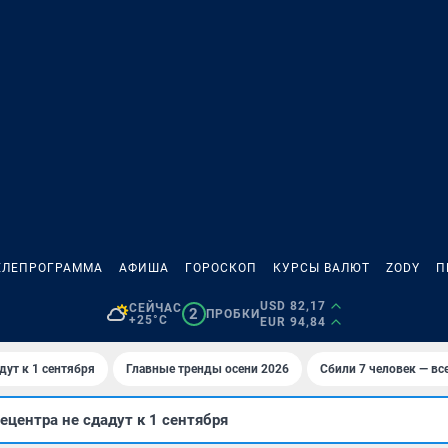
ЕЛЕПРОГРАММА
АФИША
ГОРОСКОП
КУРСЫ ВАЛЮТ
ZODY
П
USD 82,17
СЕЙЧАС
2
ПРОБКИ
+25°C
EUR 94,84
дут к 1 сентября
Главные тренды осени 2026
Сбили 7 человек — все
ецентра не сдадут к 1 сентября