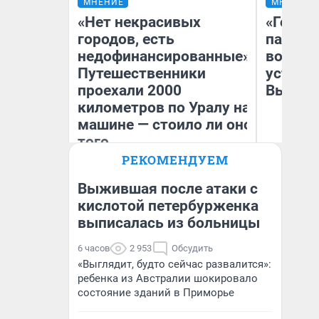
МНЕНИЕ
МНЕНИЕ
«Нет некрасивых
«Город
городов, есть
паперт
недофинансированные».
возмут
Путешественники
устано
проехали 2000
Высоцк
километров по Уралу на
машине — стоило ли оно
того
РЕКОМЕНДУЕМ
Иг
Екатерина Литкевич
Ис
Выжившая после атаки с
кислотой петербурженка
выписалась из больницы
6 часов
2 953
Обсудить
«Выглядит, будто сейчас развалится»:
ребенка из Австралии шокировало
состояние зданий в Приморье