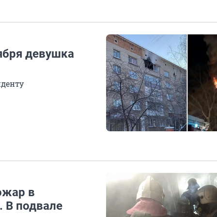
ября девушка
иденту
ожар в
. В подвале