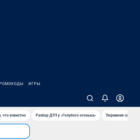
РОМОКОДЫ
ИГРЫ
, что известно
Разбор ДТП у «Голубого огонька»
Тюремная система