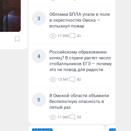
Обломки БПЛА упали в поле
3
в окрестностях Омска —
вспыхнул пожар
17 995
41
Российскому образованию
4
конец? В стране растет число
стобалльников ЕГЭ — почему
это не повод для радости
13 541
82
В Омской области объявили
5
беспилотную опасность в
пятый раз
11 943
33