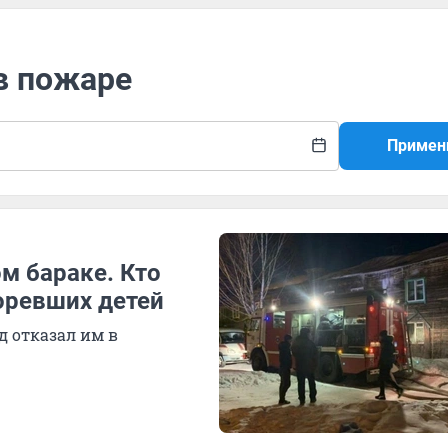
 в пожаре
Примен
м бараке. Кто
оревших детей
д отказал им в