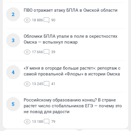
ПВО отражает атаку БПЛА в Омской области
2
18 886
90
Обломки БПЛА упали в поле в окрестностях
3
Омска — вспыхнул пожар
17 666
39
«У меня в огороде больше растет»: репортаж с
4
самой провальной «Флоры» в истории Омска
13 245
41
Российскому образованию конец? В стране
5
растет число стобалльников ЕГЭ — почему это
не повод для радости
13 188
79