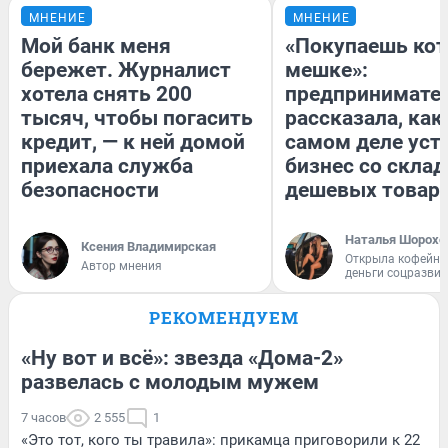
МНЕНИЕ
МНЕНИЕ
Мой банк меня
«Покупаешь кот
бережет. Журналист
мешке»:
хотела снять 200
предпринимате
тысяч, чтобы погасить
рассказала, как
кредит, — к ней домой
самом деле уст
приехала служба
бизнес со скла
безопасности
дешевых товар
Наталья Шорохо
Ксения Владимирская
Открыла кофейну
Автор мнения
деньги соцразви
РЕКОМЕНДУЕМ
«Ну вот и всё»: звезда «Дома-2»
развелась с молодым мужем
7 часов
2 555
1
«Это тот, кого ты травила»: прикамца приговорили к 22