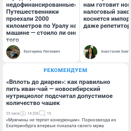
недофинансированные».
нам готовит но
Путешественники
налоговый зако
проехали 2000
коснется импор
километров по Уралу на
даже репетитор
машине — стоило ли оно
того
Екатерина Литкевич
Анастасия Завг
РЕКОМЕНДУЕМ
«Вплоть до диареи»: как правильно
пить иван-чай — новосибирский
нутрициолог подсчитал допустимое
количество чашек
23 часа
14 226
15
«Мужчины не терпят конкуренции». Порнозвезда из
Екатеринбурга впервые показала своего мужа