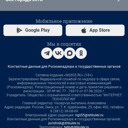
Мобильное приложение
Google Play
App Store
Мы в соцсетях
Контактные данные для Роскомнадзора и государственных органов
Сетевое издание «NGS55.RU» (18+)
Зарегистрировано Федеральной службой по надзору в сфере связи,
информационных технологий и массовых коммуникаций
(Роскомнадзор). Регистрационный номер и дата принятия решения о
регистрации - ЭЛ № ФС 77 - 78819 от 07.08.2020 г.
Учредитель: Общество с ограниченной ответственностью "ИНТЕРНЕТ
ТЕХНОЛОГИИ"
Главный редактор: Назарчук Ангелина Алексеевна
Адрес редакции: Россия, Омск, ул. Т. К. Щербанева, 25, офис 402, телефон
8 (3812) 38-08-69
Электронный адрес редакции:
ngs55@shkulev.ru
Контактные данные для Роскомнадзора и государственных органов:
juristnsk@shkulev.ru
Техподдержка:
help@shkulev.ru