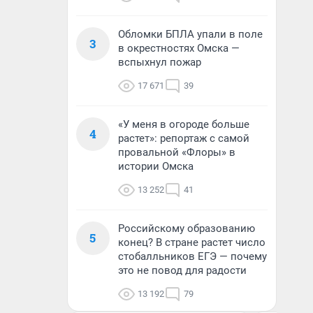
Обломки БПЛА упали в поле
3
в окрестностях Омска —
вспыхнул пожар
17 671
39
«У меня в огороде больше
4
растет»: репортаж с самой
провальной «Флоры» в
истории Омска
13 252
41
Российскому образованию
5
конец? В стране растет число
стобалльников ЕГЭ — почему
это не повод для радости
13 192
79