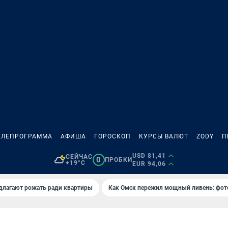
ЕЛЕПРОГРАММА
АФИША
ГОРОСКОП
КУРСЫ ВАЛЮТ
ZODY
П
USD 81,41
СЕЙЧАС
0
ПРОБКИ
+19°C
EUR 94,06
длагают рожать ради квартиры
Как Омск пережил мощный ливень: фот