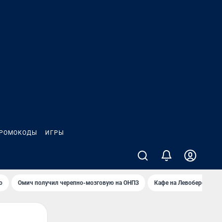
РОМОКОДЫ
ИГРЫ
о
Омич получил черепно-мозговую на ОНПЗ
Кафе на Левобережье в