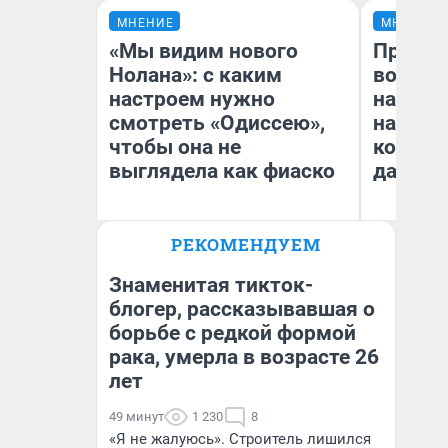
МНЕНИЕ
МНЕНИЕ
«Мы видим нового
Продаш
Нолана»: с каким
возьмут
настроем нужно
нам го
смотреть «Одиссею»,
налого
чтобы она не
коснет
выглядела как фиаско
даже р
РЕКОМЕНДУЕМ
Надежда Губарь
Ан
Знаменитая тикток-
блогер, рассказывавшая о
борьбе с редкой формой
рака, умерла в возрасте 26
лет
49 минут
1 230
8
«Я не жалуюсь». Строитель лишился