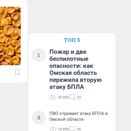
ТОП 5
Пожар и две
1
беспилотные
опасности: как
Омская область
пережила вторую
атаку БПЛА
28 885
22
ПВО отражает атаку БПЛА в
2
Омской области
18 898
90