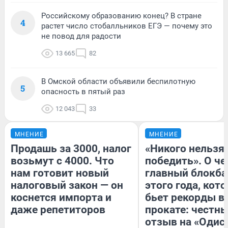
Российскому образованию конец? В стране
4
растет число стобалльников ЕГЭ — почему это
не повод для радости
13 665
82
В Омской области объявили беспилотную
5
опасность в пятый раз
12 043
33
МНЕНИЕ
МНЕНИЕ
Продашь за 3000, налог
«Никого нельзя
возьмут с 4000. Что
победить». О ч
нам готовит новый
главный блокба
налоговый закон — он
этого года, кот
коснется импорта и
бьет рекорды в
даже репетиторов
прокате: честн
отзыв на «Одис