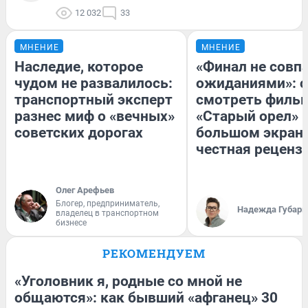
12 032
33
МНЕНИЕ
МНЕНИЕ
Наследие, которое
«Финал не совпа
чудом не развалилось:
ожиданиями»: с
транспортный эксперт
смотреть филь
разнес миф о «вечных»
«Старый орел» 
советских дорогах
большом экран
честная реценз
Олег Арефьев
Блогер, предприниматель,
Надежда Губарь
владелец в транспортном
бизнесе
РЕКОМЕНДУЕМ
«Уголовник я, родные со мной не
общаются»: как бывший «афганец» 30