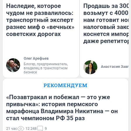
Наследие, которое
Продашь за 3000
чудом не развалилось:
возьмут с 4000.
транспортный эксперт
нам готовит но
разнес миф о «вечных»
налоговый зако
советских дорогах
коснется импор
даже репетитор
Олег Арефьев
Блогер, предприниматель,
Анастасия Завг
владелец в транспортном
бизнесе
РЕКОМЕНДУЕМ
«Позавтракал и побежал — это уже
привычка»: история пермского
марафонца Владимира Никитина — он
стал чемпионом РФ 35 раз
21 час
12 248
9