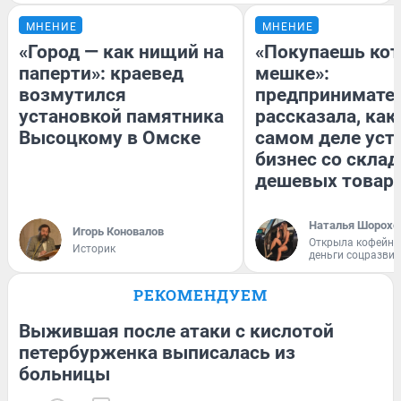
МНЕНИЕ
МНЕНИЕ
«Город — как нищий на
«Покупаешь кот
паперти»: краевед
мешке»:
возмутился
предпринимате
установкой памятника
рассказала, как
Высоцкому в Омске
самом деле уст
бизнес со скла
дешевых товар
Наталья Шорохо
Игорь Коновалов
Открыла кофейну
Историк
деньги соцразви
РЕКОМЕНДУЕМ
Выжившая после атаки с кислотой
петербурженка выписалась из
больницы