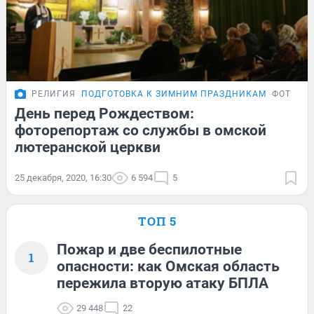
РЕЛИГИЯ
ПОДГОТОВКА К ЗИМНИМ ПРАЗДНИКАМ
ФОТОРЕ
День перед Рождеством:
фоторепортаж со службы в омской
лютеранской церкви
25 декабря, 2020, 16:30
6 594
5
ТОП 5
Пожар и две беспилотные
1
опасности: как Омская область
пережила вторую атаку БПЛА
29 448
22