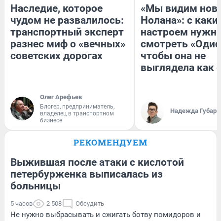
Наследие, которое
«Мы видим нов
чудом не развалилось:
Нолана»: с каки
транспортный эксперт
настроем нужн
разнес миф о «вечных»
смотреть «Одис
советских дорогах
чтобы она не
выглядела как 
Олег Арефьев
Блогер, предприниматель,
Надежда Губарь
владелец в транспортном
бизнесе
РЕКОМЕНДУЕМ
Выжившая после атаки с кислотой
петербурженка выписалась из
больницы
5 часов
2 508
Обсудить
Не нужно выбрасывать и сжигать ботву помидоров и