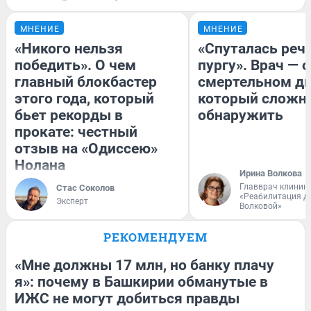
МНЕНИЕ
МНЕНИЕ
«Никого нельзя
«Спуталась речь
победить». О чем
пургу». Врач — о
главный блокбастер
смертельном ди
этого года, который
который сложн
бьет рекорды в
обнаружить
прокате: честный
отзыв на «Одиссею»
Нолана
Ирина Волкова
Главврач клиник
Стас Соколов
«Реабилитация д
Эксперт
Волковой»
РЕКОМЕНДУЕМ
«Мне должны 17 млн, но банку плачу
я»: почему в Башкирии обманутые в
ИЖС не могут добиться правды