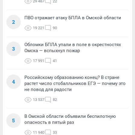
29 487
22
ПВО отражает атаку БПЛА в Омской области
2
19 221
90
Обломки БПЛА упали в поле в окрестностях
3
Омска — вспыхнул пожар
17 991
41
Российскому образованию конец? В стране
4
растет число стобалльников ЕГЭ — почему это
не повод для радости
13 537
82
В Омской области объявили беспилотную
5
опасность в пятый раз
11 940
33